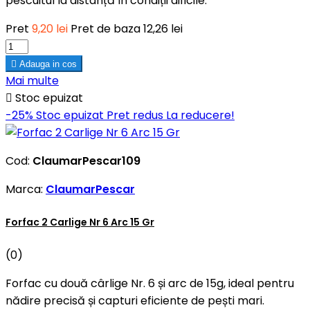
pescuitul la distanță în condiții dificile.
Pret
9,20 lei
Pret de baza
12,26 lei

Adauga in cos
Mai multe

Stoc epuizat
-25%
Stoc epuizat
Pret redus
La reducere!
Cod:
ClaumarPescar109
Marca:
ClaumarPescar
Forfac 2 Carlige Nr 6 Arc 15 Gr
(0)
Forfac cu două cârlige Nr. 6 și arc de 15g, ideal pentru
nădire precisă și capturi eficiente de pești mari.