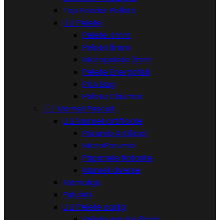
Top Feeder Pellets


Pelete
Pelete 4mm
Pelete 6mm
Micropelete 2mm
Pelete Energofish
PVA Bag
Pelete Claumar


Momeli Pescuit


Momeli artificiale
Porumb Artificial
MicroPorumb
Papanele flotante
Momeli diverse
Mamaliga
Pufuleti


Pelete carlig
Pelete gaurite 8mm