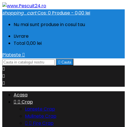
shopping_cart
Cos:
0
Produse - 0,00 lei
Nu mai sunt produse in cosul tau
Livrare
Total
0,00 lei
Plateste


Cauta



Acasa


Crap
Lansete Crap
Mulinete Crap


Fire Crap