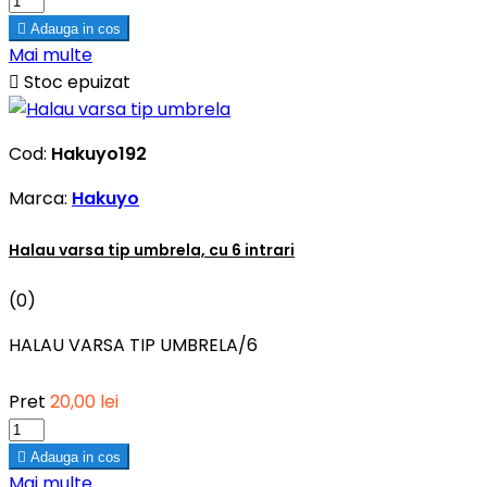

Adauga in cos
Mai multe

Stoc epuizat
Cod:
Hakuyo192
Marca:
Hakuyo
Halau varsa tip umbrela, cu 6 intrari
(0)
HALAU VARSA TIP UMBRELA/6
Pret
20,00 lei

Adauga in cos
Mai multe