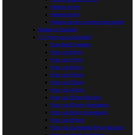
Pelete 4mm
Pelete 6mm
Pelete pentru carlig Energofish
Boilies & Solubile


Pop-up & Dumbell
Dumbells Feeder
Pop-up 6mm
Pop-up 7mm
Pop-up 8mm
Pop-up 10mm
Pop-up 12mm
Pop-up 14mm
Pop-up 12mm Bicolor
Pop-up 10mm Fumigena
Pop-up 8mm Fumigena
Pop-up 16mm
Pop-up Dumbells 8mm Bicolor