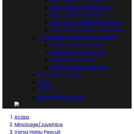
Pop-up Mix 6-8-10mm
Pop-up Mix 6-8mm Bicolor
Pop-up 6mm Fumigena
Pop-up Dumbells 6mm Bicolor
Pop-up Dumbells 4-5mm Minis


Porumb conservat & Floricele
Porumb tare de carlig
Porumb moale de carlig
Porumb de floricele
Porumb Flotant Claumar
Macaroane Carlig
Orez
Wafters
Method Pillow 7mm
Acasa
Mincioage/Juvelnice
Varsa Halau Pescuit