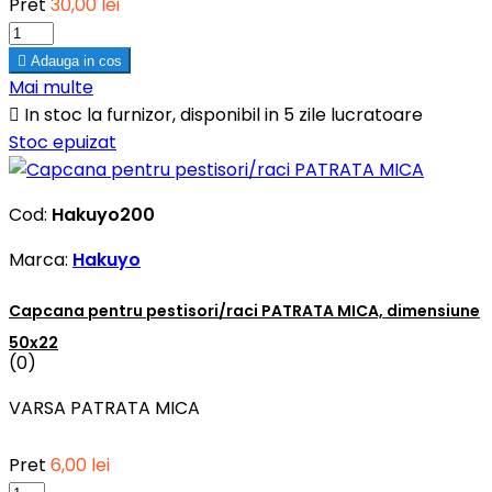
Pret
30,00 lei

Adauga in cos
Mai multe

In stoc la furnizor, disponibil in 5 zile lucratoare
Stoc epuizat
Cod:
Hakuyo200
Marca:
Hakuyo
Capcana pentru pestisori/raci PATRATA MICA, dimensiune
50x22
(0)
VARSA PATRATA MICA
Pret
6,00 lei