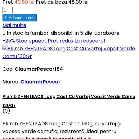
Pret
40,80 lei
Pret de baza
48,00 lei

Adauga in cos
Mai multe

In stoc la furnizor, disponibil in 5 zile lucratoare
-25%
Stoc epuizat
Pret redus
La reducere!
Cod:
ClaumarPescar184
Marca:
ClaumarPescar
Plumb ZHEN LEADS Long Cast Cu Vartej Vopsit Verde Camu
130Gr
(0)
Plumb ZHEN LEADS Long Cast de 130g, cu vârtej și
vopsea verde camuflaj rezistentă, ideal pentru