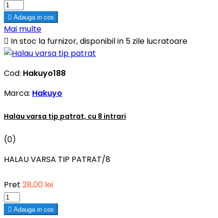

Adauga in cos
Mai multe

In stoc la furnizor, disponibil in 5 zile lucratoare
Cod:
Hakuyo188
Marca:
Hakuyo
Halau varsa tip patrat, cu 8 intrari
(0)
HALAU VARSA TIP PATRAT/8
Pret
28,00 lei

Adauga in cos