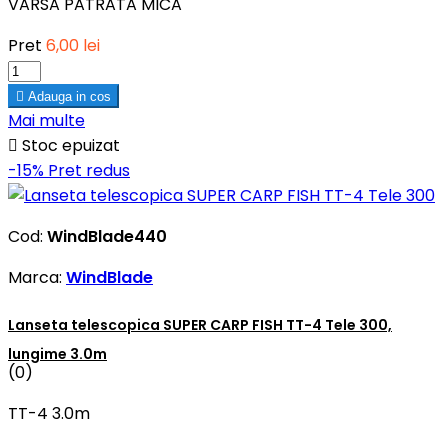
VARSA PATRATA MICA
Pret
6,00 lei

Adauga in cos
Mai multe

Stoc epuizat
-15%
Pret redus
Cod:
WindBlade440
Marca:
WindBlade
Lanseta telescopica SUPER CARP FISH TT-4 Tele 300,
lungime 3.0m
(0)
TT-4 3.0m